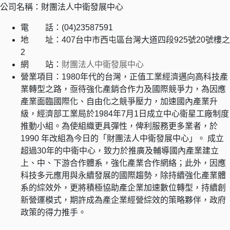
公司名稱：財團法人中衛發展中心
電 話：(04)23587591
地 址：407台中市西屯區台灣大道四段925號20號樓之
2
網 站：
財團法人中衛發展中心
營業項目：1980年代的台灣，正值工業經濟邁向高科技產
業轉型之路，亟待強化產銷合作力及國際競爭力，為因應
產業面臨國際化、自由化之競爭壓力，加速國內產業升
級，經濟部工業局於1984年7月1日成立中心衛星工廠制度
推動小組。為使組織更具彈性，俾利服務更多業者，於
1990 年改組為今日的「財團法人中衛發展中心」。 成立
超過30年的中衛中心，致力於推廣及輔導國內產業建立
上、中、下游合作體系，強化產業合作網絡；此外，因應
科技多元應用與永續發展的國際趨勢，除持續強化產業體
系的綜效外，更將積極協助產企業加速數位轉型，持續創
新營運模式，期許成為產企業經營綜效的策略夥伴，政府
政策的得力推手。