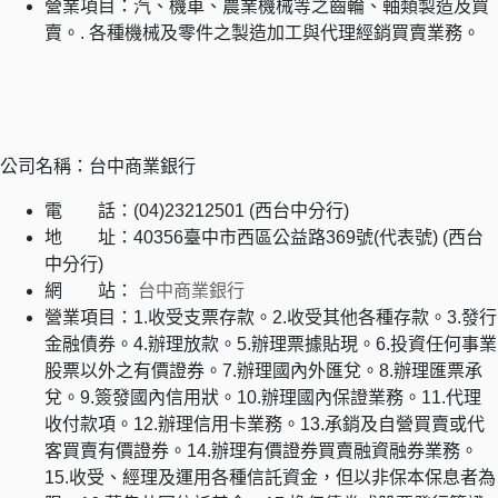
營業項目：汽、機車、農業機械等之齒輪、軸類製造及買
賣。. 各種機械及零件之製造加工與代理經銷買賣業務。
公司名稱：台中商業銀行
電 話：(04)23212501 (西台中分行)
地 址：40356臺中市西區公益路369號(代表號) (西台
中分行)
網 站：
台中商業銀行
營業項目：1.收受支票存款。2.收受其他各種存款。3.發行
金融債券。4.辦理放款。5.辦理票據貼現。6.投資任何事業
股票以外之有價證券。7.辦理國內外匯兌。8.辦理匯票承
兌。9.簽發國內信用狀。10.辦理國內保證業務。11.代理
收付款項。12.辦理信用卡業務。13.承銷及自營買賣或代
客買賣有價證券。14.辦理有價證券買賣融資融券業務。
15.收受、經理及運用各種信託資金，但以非保本保息者為